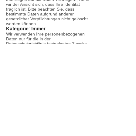
wir der Ansicht sich, dass Ihre Identität
fraglich ist. Bitte beachten Sie, dass
bestimmte Daten aufgrund anderer
gesetzlicher Verpflichtungen nicht gelöscht
werden können.
Kategorie: Immer
Wir verwenden Ihre personenbezogenen
Daten nur für die in der
Datenschutzrichtlinie festgelegten Zwecke
und nur, wenn wir davon überzeugt sind,
dass:
die Verwendung Ihrer personenbezogenen
Daten erforderlich ist, um einen Vertrag zu
erfüllen oder zu schließen (z. B. um Ihnen
die Dienste selbst oder Kundenbetreuung
bzw. technischen Support bereitzustellen);
die Verwendung Ihrer personenbezogenen
Daten notwendig ist, um entsprechenden
rechtlichen oder behördlichen
Verpflichtungen nachzukommen, oder
die Verwendung Ihrer personenbezogenen
Daten notwendig ist, um unsere
berechtigten geschäftlichen Interessen zu
unterstützen (unter der Maßgabe, dass dies
jederzeit in einer Weise erfolgt, die
verhältnismäßig ist und Ihre